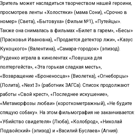
Зритель может насладиться творчеством нашей героини,
просмотрев ленты «Холостяки» (мама Сони), «Срочно в
номер» (Света), «Бытовуха» (Фильм №1), «Путейцы».
Также она снималась в фильмах «Билет в гарем», «Бесы»
(Прасковья Ивановна), «Продается детектор лжи», «Казус
Кукоцкого» (Валентина), «Самара-городок» (эпизод).
Руденко играла в кинолентах «Ловушка для
полтергейста», «Эта горькая сладкая месть»,
«Возвращение «Броненосца»» (Виолетка), «Огнеборцы»
(Лолита), «Next 3» (работник ЗАГСа). Список продолжают
работы «Свой крест», «Последнее искушение»,
«Метаморфозы любви» (короткометражный), «Не будите
спящую собаку». На этом фильмография не заканчивается:
«Убийство свидетеля» (Люба), «Колоброд», «Николай
Подвойский» (эпизод) и «Василий Буслаев» (Агния).