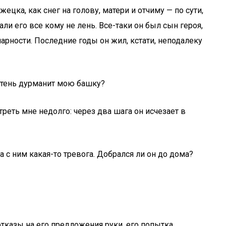
ка, как снег на голову, матери и отчиму — по сути,
и его все кому не лень. Все-таки он был сын героя,
арности. Последние годы он жил, кстати, неподалеку
нотень дурманит мою башку?
еть мне недолго: через два шага он исчезает в
а с ним какая-то тревога. Добрался ли он до дома?
отказы на его предложения руки, его попытка