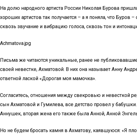
На долю народного артиста России Николая Бурова пришла
хороших артистов так получается – а я поняла, что Буров 
сквозь звучание и вибрацию голоса, сквозь тон и интона
Achmatova.jpg
Письма же читаются уникальные, ранее не публиковавшиес
своей невестке, Ахматовой. В них она называет Анну Андр
ответной лаской «Дорогая моя мамочка».
Согласитесь, отношения между свекровью и невесткой ред
сын Ахматовой и Гумилева, все детство провел у бабушки
Аннушек, вторая жена его также была Анной, Анной Энгел
Но не будем бросать камня в Ахматову, каявшуюся: «Я плох