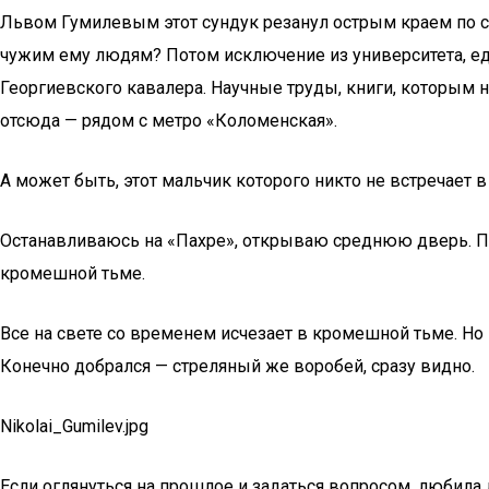
Львом Гумилевым этот сундук резанул острым краем по сер
чужим ему людям? Потом исключение из университета, едва
Георгиевского кавалера. Научные труды, книги, которым н
отсюда — рядом с метро «Коломенская».
А может быть, этот мальчик которого никто не встречает в
Останавливаюсь на «Пахре», открываю среднюю дверь. Пар
кромешной тьме.
Все на свете со временем исчезает в кромешной тьме. Но в
Конечно добрался — стреляный же воробей, сразу видно.
Nikolai_Gumilev.jpg
Если оглянуться на прошлое и задаться вопросом, любила