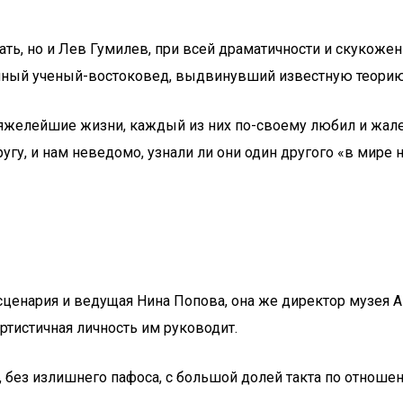
ть, но и Лев Гумилев, при всей драматичности и скукоженн
упный ученый-востоковед, выдвинувший известную теорию
яжелейшие жизни, каждый из них по-своему любил и жалел
угу, и нам неведомо, узнали ли они один другого «в мире 
 сценария и ведущая Нина Попова, она же директор музея 
ртистичная личность им руководит.
, без излишнего пафоса, с большой долей такта по отноше