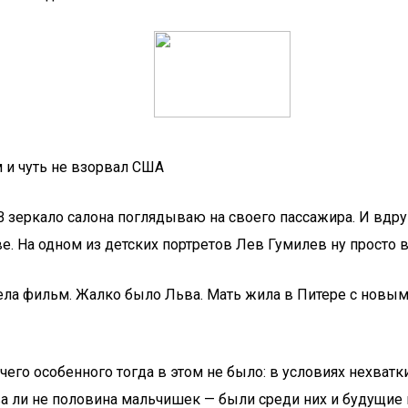
 и чуть не взорвал США
 В зеркало салона поглядываю на своего пассажира. И вдр
На одном из детских портретов Лев Гумилев ну просто вы
ела фильм. Жалко было Льва. Мать жила в Питере с новым 
ичего особенного тогда в этом не было: в условиях нехват
а ли не половина мальчишек — были среди них и будущие г