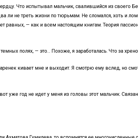
дцу. Что испытывал мальчик, свалившийся из своего Бежец
 ли не треть жизни по тюрьмам. Не сломался, хоть и ломал
ет равных, — как и всем настоящим книгам. Теория пассион
 темных полях, — это… Похоже, я заработалась. Что за хре
енек кивает мне и выходит. Я смотрю ему вслед, но смотр
от уже год не идет у меня из головы этот мальчик. Связан
 ли Ахматова Гумилева, то вспомнятся ее многочисленные 