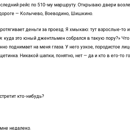
следний рейс по 510-му маршруту. Открываю двери возле 
 дороге — Колычево, Воеводино, Шишкино.
отягивает деньги за проезд. Я хмыкаю: тут взрослые-то и
: куда это юный джентльмен собрался в такую пору?» Что т
но поднимает на меня глаза. У него узкое, породистое лиц
етинка. Никакой шапки, понятно, нет — да и кто в его-то г
встретит кто-нибудь?
 мне недалеко.