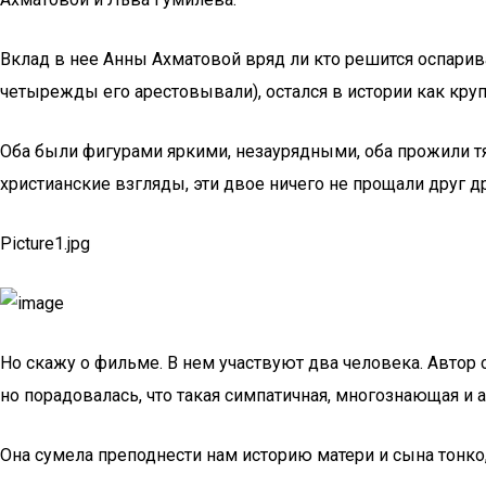
Вклад в нее Анны Ахматовой вряд ли кто решится оспарива
четырежды его арестовывали), остался в истории как кр
Оба были фигурами яркими, незаурядными, оба прожили т
христианские взгляды, эти двое ничего не прощали друг др
Picture1.jpg
Но скажу о фильме. В нем участвуют два человека. Автор
но порадовалась, что такая симпатичная, многознающая и а
Она сумела преподнести нам историю матери и сына тонко