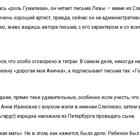
сь «роль Гумилева», он читает письма Левы — маме из Сле
– очень хороший артист, правда, сейчас он на администрати
цию, живо видишь автора письма, с его характером и со в
я, что особо оговорено в титрах. В самом деле, никогда 
еевну «дорогая моя Аничка», а подписывает письма так: «Г
кие, прямо-таки удивительные, особенно если учесть, что
. Анна Ивановна с внуком жили в имении Слепнево, затем
ьгардт) изредка наезжала из Петербурга проведать сына.
ая мать». Не в этом, как кажется, было дело. Ребенок был