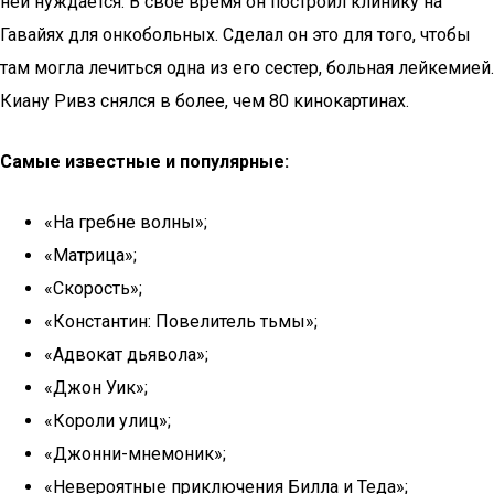
ней нуждается. В свое время он построил клинику на
Гавайях для онкобольных. Сделал он это для того, чтобы
там могла лечиться одна из его сестер, больная лейкемией.
Киану Ривз снялся в более, чем 80 кинокартинах.
Самые известные и популярные:
«На гребне волны»;
«Матрица»;
«Скорость»;
«Константин: Повелитель тьмы»;
«Адвокат дьявола»;
«Джон Уик»;
«Короли улиц»;
«Джонни-мнемоник»;
«Невероятные приключения Билла и Теда»;