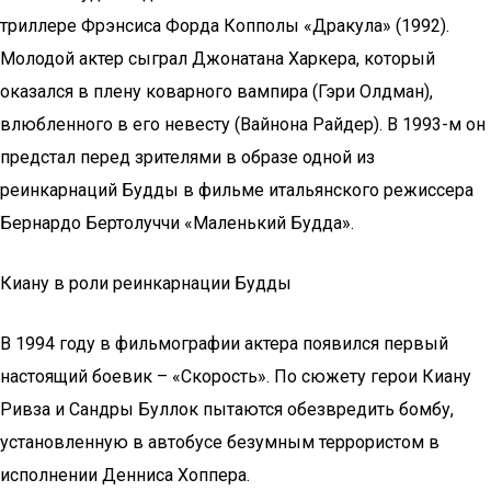
триллере Фрэнсиса Форда Копполы «Дракула» (1992).
Молодой актер сыграл Джонатана Харкера, который
оказался в плену коварного вампира (Гэри Олдман),
влюбленного в его невесту (Вайнона Райдер). В 1993-м он
предстал перед зрителями в образе одной из
реинкарнаций Будды в фильме итальянского режиссера
Бернардо Бертолуччи «Маленький Будда».
Киану в роли реинкарнации Будды
В 1994 году в фильмографии актера появился первый
настоящий боевик – «Скорость». По сюжету герои Киану
Ривза и Сандры Буллок пытаются обезвредить бомбу,
установленную в автобусе безумным террористом в
исполнении Денниса Хоппера.