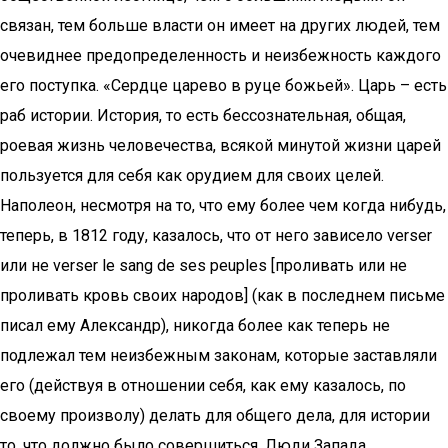
связан, тем больше власти он имеет на других людей, тем
очевиднее предопределенность и неизбежность каждого
его поступка. «Сердце царево в руце божьей». Царь – есть
раб истории. История, то есть бессознательная, общая,
роевая жизнь человечества, всякой минутой жизни царей
пользуется для себя как орудием для своих целей.
Наполеон, несмотря на то, что ему более чем когда нибудь,
теперь, в 1812 году, казалось, что от него зависело verser
или не verser le sang de ses peuples [проливать или не
проливать кровь своих народов] (как в последнем письме
писал ему Александр), никогда более как теперь не
подлежал тем неизбежным законам, которые заставляли
его (действуя в отношении себя, как ему казалось, по
своему произволу) делать для общего дела, для истории
то, что должно было совершиться. Люди Запада