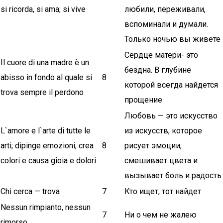
si ricorda, si ama; si vive
любили, переживали,
вспоминали и думали.
Только ночью вы живете
Сердце матери- это
Il cuore di una madre è un
бездна. В глубине
abisso in fondo al quale si
8
которой всегда найдется
trova sempre il perdono
прощение
Любовь — это искусство
L`amore e l`arte di tutte le
из искусств, которое
arti; dipinge emozioni, crea
8
рисует эмоции,
colori e causa gioia e dolori
смешивает цвета и
вызывает боль и радость
Chi cerca — trova
7
Кто ищет, тот найдет
Nessun rimpianto, nessun
7
Ни о чем не жалею
rimorso