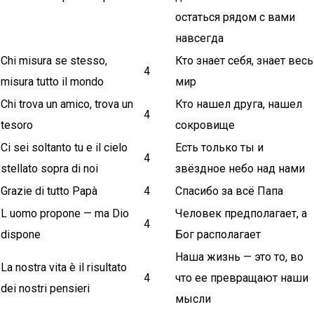
остаться рядом с вами
навсегда
Chi misura se stesso,
Кто знает себя, знает весь
4
misura tutto il mondo
мир
Chi trova un amico, trova un
Кто нашел друга, нашел
4
tesoro
сокровище
Ci sei soltanto tu e il cielo
Есть только ты и
4
stellato sopra di noi
звёздное небо над нами
Grazie di tutto Papà
4
Спасибо за всё Папа
L uomo propone — ma Dio
Человек предполагает, а
4
dispone
Бог располагает
Наша жизнь — это то, во
La nostra vita è il risultato
4
что ее превращают наши
dei nostri pensieri
мысли