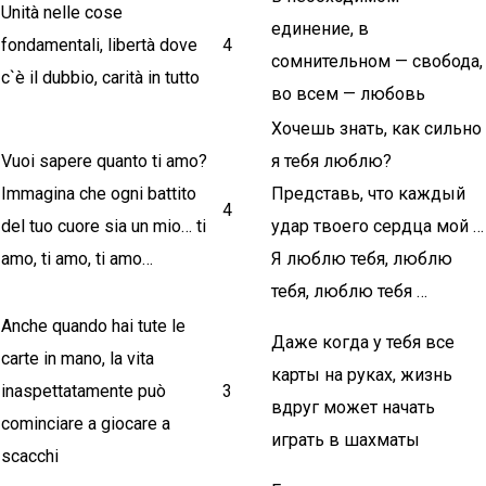
Unità nelle cose
единение, в
fondamentali, libertà dove
4
сомнительном — свобода,
c`è il dubbio, carità in tutto
во всем — любовь
Хочешь знать, как сильно
Vuoi sapere quanto ti amo?
я тебя люблю?
Immagina che ogni battito
Представь, что каждый
4
del tuo cuore sia un mio… ti
удар твоего сердца мой …
amo, ti amo, ti amo…
Я люблю тебя, люблю
тебя, люблю тебя …
Anche quando hai tute le
Даже когда у тебя все
carte in mano, la vita
карты на руках, жизнь
inaspettatamente può
3
вдруг может начать
cominciare a giocare a
играть в шахматы
scacchi