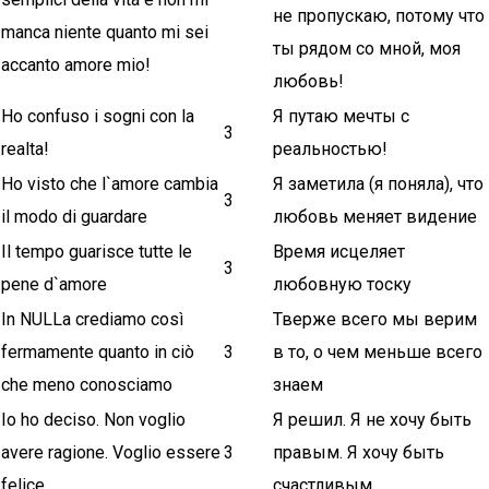
не пропускаю, потому что
manca niente quanto mi sei
ты рядом со мной, моя
accanto amore mio!
любовь!
Ho confuso i sogni con la
Я путаю мечты с
3
realta!
реальностью!
Ho visto che l`amore cambia
Я заметила (я поняла), что
3
il modo di guardare
любовь меняет видение
Il tempo guarisce tutte le
Время исцеляет
3
pene d`amore
любовную тоску
In NULLa crediamo così
Тверже всего мы верим
fermamente quanto in ciò
3
в то, о чем меньше всего
che meno conosciamo
знаем
Io ho deciso. Non voglio
Я решил. Я не хочу быть
avere ragione. Voglio essere
3
правым. Я хочу быть
felice
счастливым