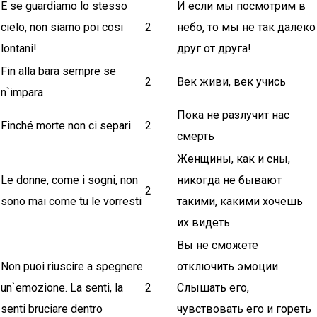
E se guardiamo lo stesso
И если мы посмотрим в
cielo, non siamo poi cosi
2
небо, то мы не так далеко
lontani!
друг от друга!
Fin alla bara sempre se
2
Век живи, век учись
n`impara
Пока не разлучит нас
Finché morte non ci separi
2
смерть
Женщины, как и сны,
Le donne, come i sogni, non
никогда не бывают
2
sono mai come tu le vorresti
такими, какими хочешь
их видеть
Вы не сможете
Non puoi riuscire a spegnere
отключить эмоции.
un`emozione. La senti, la
2
Слышать его,
senti bruciare dentro
чувствовать его и гореть