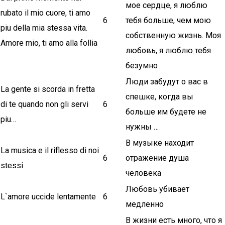
мое сердце, я люблю
rubato il mio cuore, ti amo
6
тебя больше, чем мою
piu della mia stessa vita.
собственную жизнь. Моя
Аmore mio, ti amo alla follia
любовь, я люблю тебя
безумно
Люди забудут о вас в
La gente si scorda in fretta
спешке, когда вы
di te quando non gli servi
6
больше им будете не
piu…
нужны …
В музыке находит
La musica e il riflesso di noi
6
отражение душа
stessi
человека
Любовь убивает
L`amore uccide lentamente
6
медленно
В жизни есть много, что я