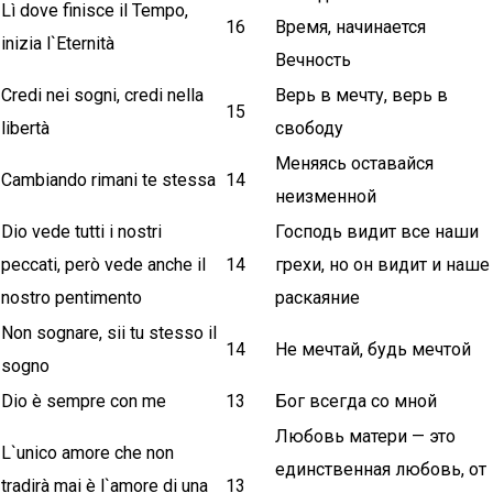
Lì dove finisce il Tempo,
16
Время, начинается
inizia l`Eternità
Вечность
Credi nei sogni, credi nella
Верь в мечту, верь в
15
libertà
свободу
Меняясь оставайся
Cambiando rimani te stessa
14
неизменной
Dio vede tutti i nostri
Господь видит все наши
peccati, però vede anche il
14
грехи, но он видит и наше
nostro pentimento
раскаяние
Non sognare, sii tu stesso il
14
Не мечтай, будь мечтой
sogno
Dio è sempre con me
13
Бог всегда со мной
Любовь матери — это
L`unico amore che non
единственная любовь, от
tradirà mai è l`amore di una
13