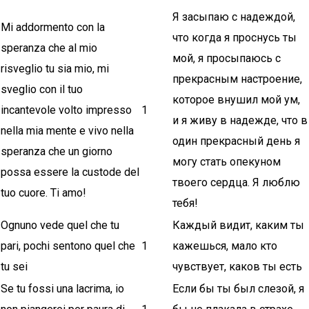
Я засыпаю с надеждой,
Mi addormento con la
что когда я проснусь ты
speranza che al mio
мой, я просыпаюсь с
risveglio tu sia mio, mi
прекрасным настроение,
sveglio con il tuo
которое внушил мой ум,
incantevole volto impresso
1
и я живу в надежде, что в
nella mia mente e vivo nella
один прекрасный день я
speranza che un giorno
могу стать опекуном
possa essere la custode del
твоего сердца. Я люблю
tuo cuore. Ti amo!
тебя!
Ognuno vede quel che tu
Каждый видит, каким ты
pari, pochi sentono quel che
1
кажешься, мало кто
tu sei
чувствует, каков ты есть
Se tu fossi una lacrima, io
Если бы ты был слезой, я