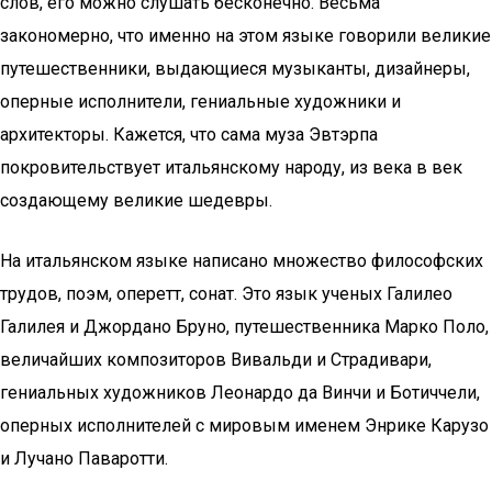
слов, его можно слушать бесконечно. Весьма
закономерно, что именно на этом языке говорили великие
путешественники, выдающиеся музыканты, дизайнеры,
оперные исполнители, гениальные художники и
архитекторы. Кажется, что сама муза Эвтэрпа
покровительствует итальянскому народу, из века в век
создающему великие шедевры.
На итальянском языке написано множество философских
трудов, поэм, оперетт, сонат. Это язык ученых Галилео
Галилея и Джордано Бруно, путешественника Марко Поло,
величайших композиторов Вивальди и Страдивари,
гениальных художников Леонардо да Винчи и Ботиччели,
оперных исполнителей с мировым именем Энрике Карузо
и Лучано Паваротти.