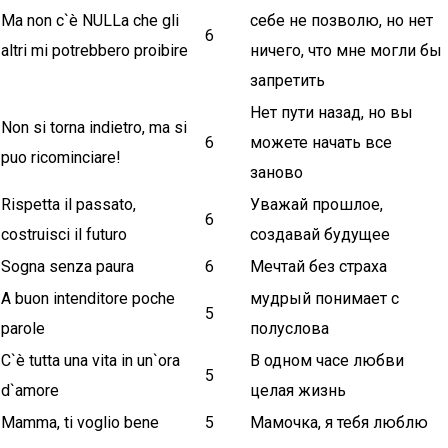
Ma non c`è NULLa che gli
себе не позволю, но нет
6
altri mi potrebbero proibire
ничего, что мне могли бы
запретить
Нет пути назад, но вы
Non si torna indietro, ma si
6
можете начать все
puo ricominciare!
заново
Rispetta il passato,
Уважай прошлое,
6
costruisci il futuro
создавай будущее
Sogna senza paura
6
Мечтай без страха
A buon intenditore poche
мудрый понимает с
5
parole
полуслова
C`è tutta una vita in un`ora
В одном часе любви
5
d`amore
целая жизнь
Mamma, ti voglio bene
5
Мамочка, я тебя люблю