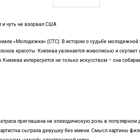
 и чуть не взорвал США
сериала «Молодежка» (СТС). В истории о судьбе молодежно
алонов красоты. Князева увлекается живописью и скупает 
Князева интересуется не только искусством – она собира
Актриса приглашена на эпизодическую роль в популярном 
ам артистка сыграла девушку без имени. Смысл картины ф
ыщенном «умной» электроникой мире.