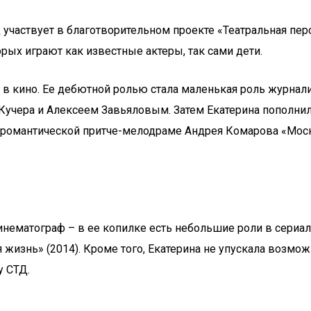
д участвует в благотворительном проекте «Театральная пе
орых играют как известные актеры, так сами дети.
 в кино. Ее дебютной ролью стала маленькая роль журнал
учера и Алексеем Завьяловым. Затем Екатерина пополнил
ь в романтической притче-мелодраме Андрея Комарова «Мос
нематограф – в ее копилке есть небольшие роли в сериал
знь» (2014). Кроме того, Екатерина не упускала возможно
 СТД.