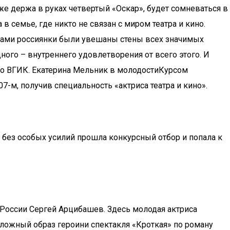
аже держа в руках четвертый «Оскар», будет сомневаться в
 семье, где никто не связан с миром театра и кино.
мками россиянки были увешаны стены всех значимых
ного – внутреннего удовлетворения от всего этого. И
а во ВГИК. Екатерина Мельник в молодостиКурсом
-м, получив специальность «актриса театра и кино».
а без особых усилий прошла конкурсный отбор и попала к
т России Сергей Арцибашев. Здесь молодая актриса
сложный образ героини спектакля «Кроткая» по роману