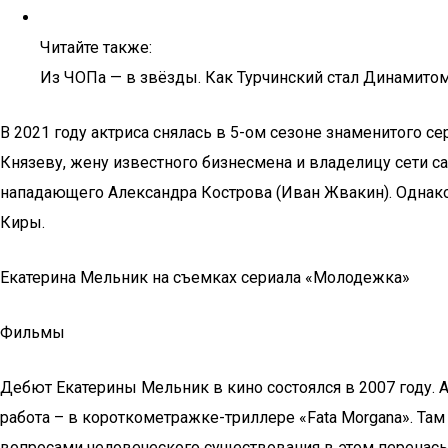
Читайте также:
Из ЧОПа — в звёзды. Как Турчинский стал Динамитом
В 2021 году актриса снялась в 5-ом сезоне знаменитого 
Князеву, жену известного бизнесмена и владелицу сети с
нападающего Александра Кострова (Иван Жвакин). Однако 
Киры.
Екатерина Мельник на съемках сериала «Молодежка»
Фильмы
Дебют Екатерины Мельник в кино состоялся в 2007 году. 
работа – в короткометражке-триллере «Fata Morgana». Т
вопросами человеческого существования в этом перенас