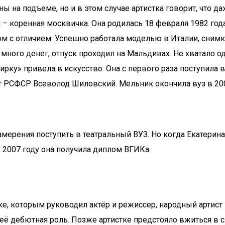
ы на подъеме, но и в этом случае артистка говорит, что д
 коренная москвичка. Она родилась 18 февраля 1982 года в
лом с отличием. Успешно работала моделью в Италии, сни
много денег, отпуск проходил на Мальдивах. Не хватало од
шкирку» привела в искусство. Она с первого раза поступил
т РСФСР Всеволод Шиловский. Мельник окончила вуз в 2007
намерения поступить в театральный ВУЗ. Но когда Екатерин
 2007 году она получила диплом ВГИКа.
вке, которым руководил актёр и режиссер, народный артис
её дебютная роль. Позже артистке предстояло вжиться в 