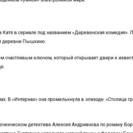
 Катя в сериале под названием «Деревенская комедия». Ле
ой деревни Пышкино.
ем счастливым ключом, который открывает двери к извест
е.
х. В «Интернах» она промелькнула в эпизоде. «Столица гр
люченческом детективе Алексея Андрианова по роману Бори