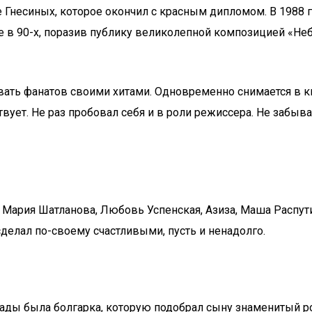
 Гнесиных, которое окончил с красным дипломом. В 1988 г
в 90-х, поразив публику великолепной композицией «Небо 
вать фанатов своими хитами. Одновременно снимается в к
вует. Не раз пробовал себя и в роли режиссера. Не забыва
 Мария Шатланова, Любовь Успенская, Азиза, Маша Распути
елал по-своему счастливыми, пусть и ненадолго.
трады была болгарка, которую подобрал сыну знаменитый р