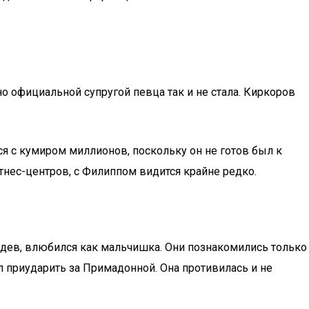
но официальной супругой певца так и не стала. Киркоров
ся с кумиром миллионов, поскольку он не готов был к
итнес-центров, с Филиппом видится крайне редко.
видев, влюбился как мальчишка. Они познакомились только
л приударить за Примадонной. Она противилась и не