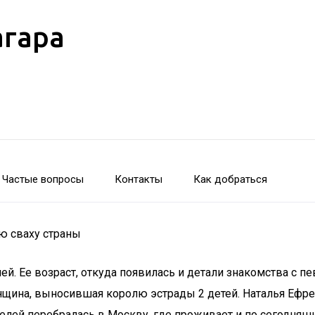
агара
Частые вопросы
Контакты
Как добраться
ю сваху страны
. Ее возраст, откуда появилась и детали знакомства с п
щина, выносившая королю эстрады 2 детей. Наталья Ефре
елей перебралась в Москву, где проживает и по сегодняшн