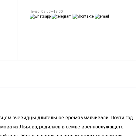
Пн-вс: 09:00—19:00
евцом очевидцы длительное время умалчивали. Почти год
мова из Львова, родилась в семье военнослужащего.
ий день. Наталья пошла по стопам строгого родителя,