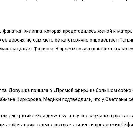
сь фанатка Филиппа, которая представилась женой и матерь
 ее версия, но сам метр ее категорично опровергает. Тат
нимает и целует Филиппа. В прессе показывает коллаж из 
ппа. Девушка пришла в «Прямой эфир» на большом сроке б
обмане Киркорова. Медики подтвердили, что у Светланы с
так раскритиковали девушку, что у нее случился приступ 
 на этой истории, только посочувствовал и предложил Саф