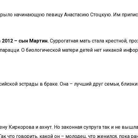
крыло начинающую певицу Анастасию Стоцкую. Им приписы
в 2012 – сын Мартин.
Суррогатная мать стала крестной, пр
апарацци. О биологической матери детей нет никакой инфо
сийской эстрады в браке. Она – лучший друг семьи, близк
у Киркорова и ахнут. Но законная супруга так и не вышла 
ак что говорить, какой он – молодец, что женился, пока ран