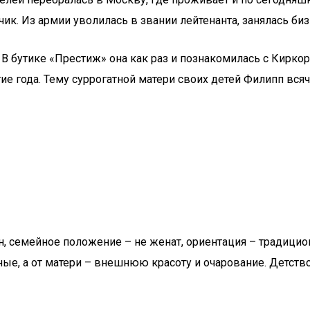
ик. Из армии уволилась в звании лейтенанта, занялась би
 бутике «Престиж» она как раз и познакомилась с Киркор
гие года. Тему суррогатной матери своих детей Филипп вся
н, семейное положение – не женат, ориентация – традицио
е, а от матери – внешнюю красоту и очарование. Детство 