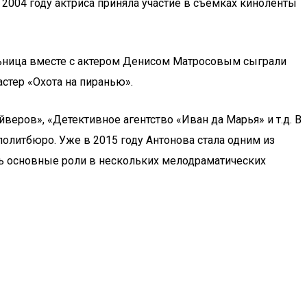
 2004 году актриса приняла участие в съемках киноленты
льница вместе с актером Денисом Матросовым сыграли
астер «Охота на пиранью».
еров», «Детективное агентство «Иван да Марья» и т.д. В
политбюро. Уже в 2015 году Антонова стала одним из
ть основные роли в нескольких мелодраматических