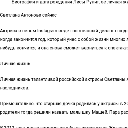
Биография и дата рождения Лисы Рулит, ее личная ж
Светлана Антонова сейчас
Актриса в своем Instagram ведет постоянный диалог с подпи
когда закончится год, который унес с собой жизни многих 
нибудь кончится, и она снова сможет вернуться к спектакл
Личная жизнь
Личная жизнь талантливой российской актрисы Светланы 
наследников.
Примечательно, что старшая дочка родилась у актрисы в 
родители тогда решили назвать малышку Машей. Пара раст
В 2012 году, когда артистка уже была замужем за Жигал