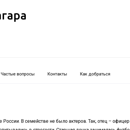
агара
Частые вопросы
Контакты
Как добраться
е России. В семействе не было актеров. Так, отец – офиц
оспитывались в строгости. Старшая дочка занималась футбо