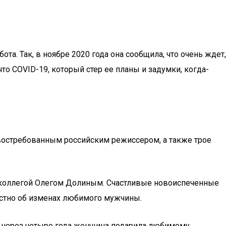
ота. Так, в ноябре 2020 года она сообщила, что очень ждет,
то COVID-19, который стер ее планы и задумки, когда-
 востребованным российским режиссером, а также трое
 с коллегой Олегом Долиным. Счастливые новоиспеченные
вестно об изменах любимого мужчины.
о через четыре года женщина подарила любимому