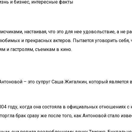
изнь и бизнес, интересные факты
счиками, настаивая, что это для нее удовольствие, а не раб
любимых и прекрасных актеров. Пытается уговорить себя, ч
ям и гастролям, съемкам в кино.
Антоновой – это супруг Саша Жигалкин, который является
2004 году, когда она состояла в официальных отношениях
оргла брак сразу же после того, как Антоновой стало из
киным, она родила возлюбленному дочку Таисию. Буквальн