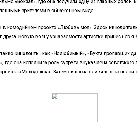
ьме «Вокзал», где она получила одну из главных ролей. В
сленными зрителями в обнаженном виде.
ры в комедийном проекте «Любовь моя». Здесь кинодеяте
г друга. Новую волну узнаваемости артистке принес блокб
акие киноленты, как «Нелюбимый», «Бухта пропавших дайв
 где она исполнила роль супруги внука члена советского 
 проекта «Молодежка». Затем ей посчастливилось исполни