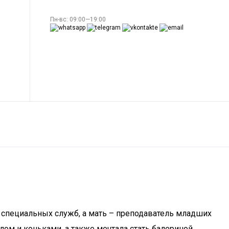
Пн-вс: 09:00—19:00
ер специальных служб, а мать – преподаватель младших
лом и коньками, а также мечтала стать балериной.